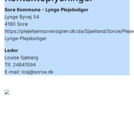
Sorø Kommune - Lynge Plejeboliger
Lynge Byvej 54
4180 Sorø
https://plejehjemsoversigten.dk/da/Sjaelland/Soroe/Pleje
Lynge-Plejeboliger
Leder
Louise Sjøberg
Tlf. 24841594
E-mail: losj@soroe.dk
Sorø Kommune
Rådhusvej 8
4180 Sorø