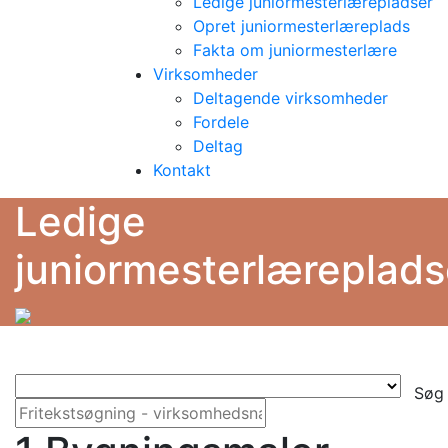
Ledige juniormesterlærepladser
Opret juniormesterlæreplads
Fakta om juniormesterlære
Virksomheder
Deltagende virksomheder
Fordele
Deltag
Kontakt
Ledige
juniormesterlæreplads
Søg