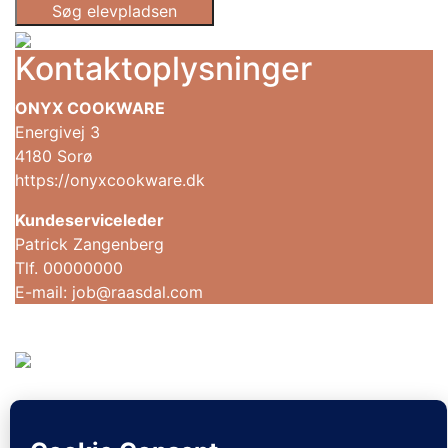
Søg elevpladsen
Kontaktoplysninger
ONYX COOKWARE
Energivej 3
4180 Sorø
https://onyxcookware.dk
Kundeserviceleder
Patrick Zangenberg
Tlf. 00000000
E-mail: job@raasdal.com
Sorø Kommune