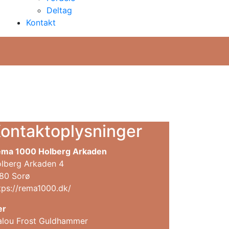
Deltag
Kontakt
ontaktoplysninger
ma 1000 Holberg Arkaden
lberg Arkaden 4
80 Sorø
tps://rema1000.dk/
er
lou Frost Guldhammer