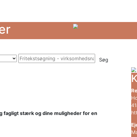
er
Søg
K
Re
Ho
41
ht
ig fagligt stærk og dine muligheder for en
Ej
Ma