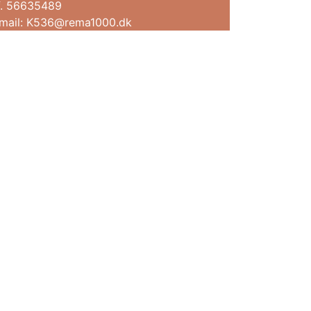
f. 56635489
mail: K536@rema1000.dk