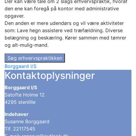
Der kan være tale om 2 slags erhvervspraktik, hvoraf
den ene kan foregå på kontor med administrative
opgaver.
Den anden er mere udendørs og vil være aktiviteter
som: Lave hegn assistere ved træfældning. Diverse
belægning og beskæring. Kører sammen med tømrer
og alt-mulig-mand.
Søg erhvervspraktikken
Borggaard I/S
Kontaktoplysninger
Borggaard I/S
Satofte Holme 12
4295 stenlille
Indehaver
Susanne Borggaard
Tlf. 22117545
E-mail: renesus@outlook.dk