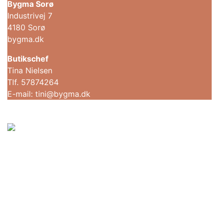
Bygma Sorø
Industrivej 7
4180 Sorø
bygma.dk
Butikschef
Tina Nielsen
Tlf. 57874264
E-mail: tini@bygma.dk
Sorø Kommune
Rådhusvej 8
4180 Sorø
Tlf:
57 87 60 00
soroekom@soroe.dk