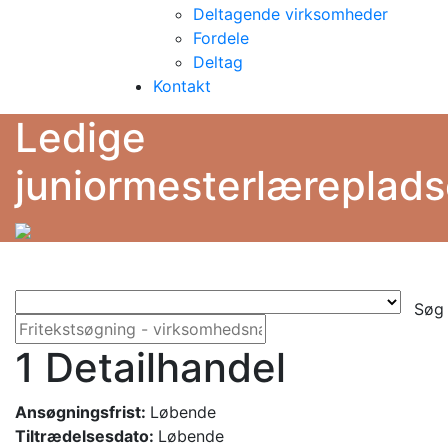
Deltagende virksomheder
Fordele
Deltag
Kontakt
Ledige
juniormesterlæreplads
Søg
1 Detailhandel
Ansøgningsfrist:
Løbende
Tiltrædelsesdato:
Løbende