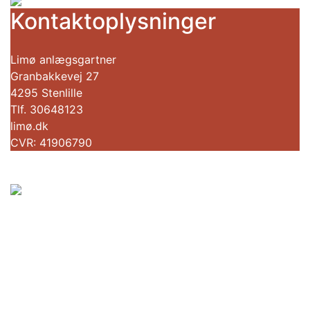
Kontaktoplysninger
Limø anlægsgartner
Granbakkevej 27
4295 Stenlille
Tlf. 30648123
limø.dk
CVR: 41906790
Sorø Kommune
Rådhusvej 8
4180 Sorø
Tlf:
57 87 60 00