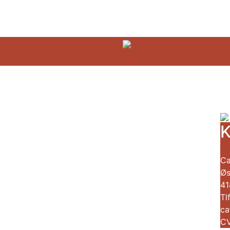
K
Ca
Øs
41
Tl
ca
CV