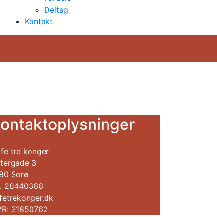
Deltag
Kontakt
ontaktoplysninger
fe tre konger
tergade 3
80 Sorø
f. 28440366
fetrekonger.dk
R: 31850762