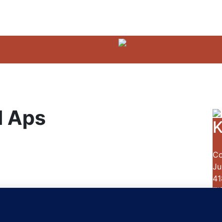
d Aps
K
Co
Ju
41
Tl
ww
CV