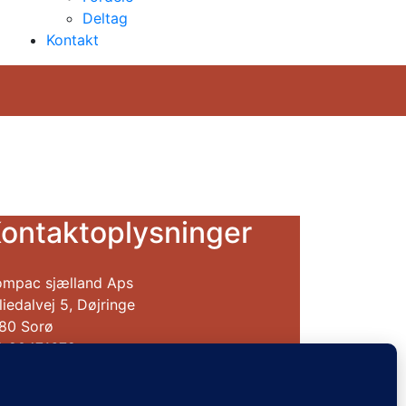
Deltag
Kontakt
ontaktoplysninger
mpac sjælland Aps
liedalvej 5, Døjringe
80 Sorø
f. 20471672
w.compac-sjaelland.dk
R: 27924433