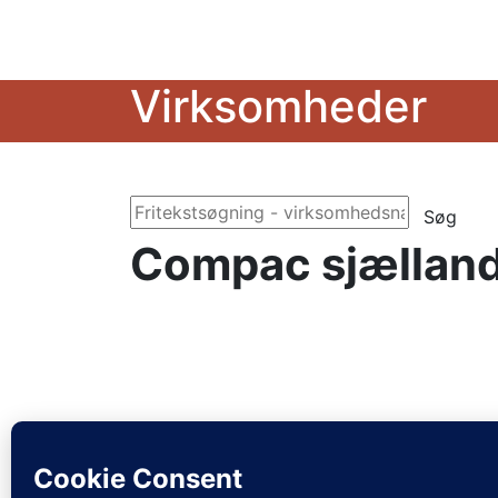
Virksomheder
Søg
Compac sjællan