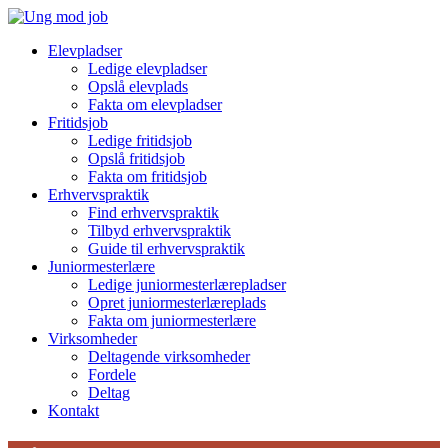
Elevpladser
Ledige elevpladser
Opslå elevplads
Fakta om elevpladser
Fritidsjob
Ledige fritidsjob
Opslå fritidsjob
Fakta om fritidsjob
Erhvervspraktik
Find erhvervspraktik
Tilbyd erhvervspraktik
Guide til erhvervspraktik
Juniormesterlære
Ledige juniormesterlærepladser
Opret juniormesterlæreplads
Fakta om juniormesterlære
Virksomheder
Deltagende virksomheder
Fordele
Deltag
Kontakt