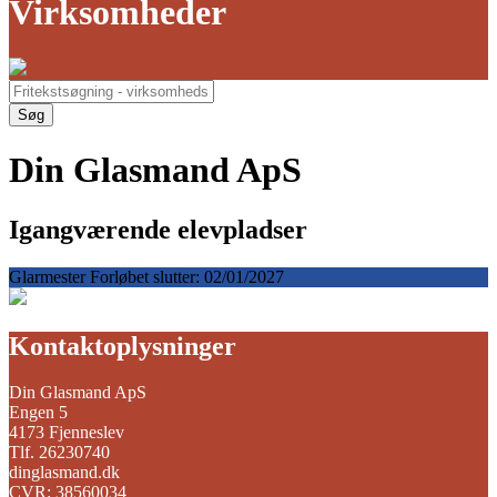
Virksomheder
Søg
Din Glasmand ApS
Igangværende elevpladser
Glarmester
Forløbet slutter: 02/01/2027
Kontaktoplysninger
Din Glasmand ApS
Engen 5
4173 Fjenneslev
Tlf. 26230740
dinglasmand.dk
CVR: 38560034