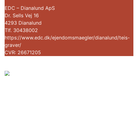
EDC – Dianalund ApS
Dr. Sells Vej 16
4293 Dianalund
Tlf. 30438002
https://www.edc.dk/ejendomsmaegler/dianalund/teis-
graver/
CVR: 26671205
Sorø Kommune
Rådhusvej 8
4180 Sorø
Tlf:
57 87 60 00
soroekom@soroe.dk
CVR-nr. 29 18 99 94