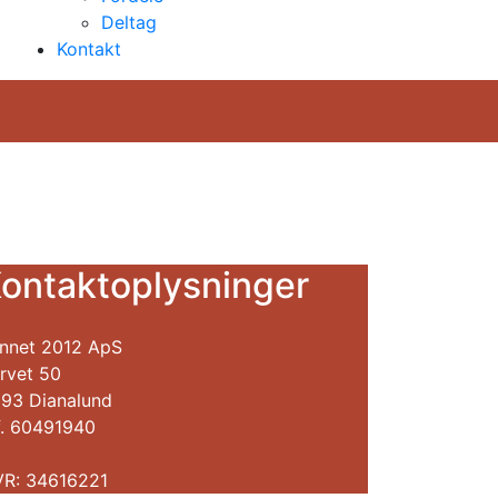
Deltag
Kontakt
ontaktoplysninger
nnet 2012 ApS
rvet 50
93 Dianalund
f. 60491940
R: 34616221