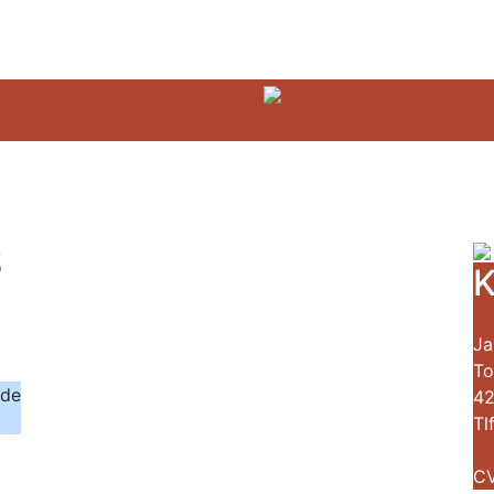
S
K
Ja
To
nde
42
Tl
CV