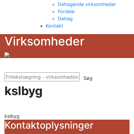
Deltagende virksomheder
Fordele
Deltag
Kontakt
Virksomheder
Søg
kslbyg
kslbyg
Kontaktoplysninger