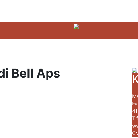
i Bell Aps
K
Ma
Fu
41
Tl
ww
CV