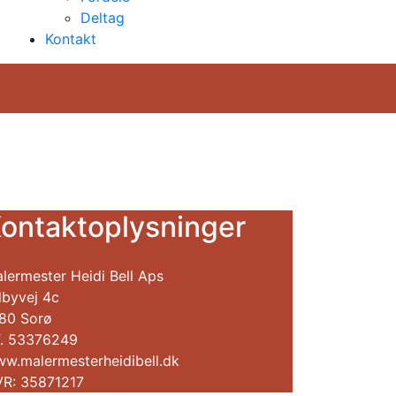
Deltag
Kontakt
ontaktoplysninger
lermester Heidi Bell Aps
lbyvej 4c
80 Sorø
f. 53376249
w.malermesterheidibell.dk
R: 35871217