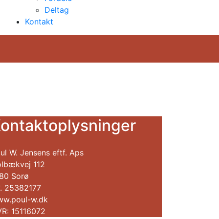
Deltag
Kontakt
ontaktoplysninger
ul W. Jensens eftf. Aps
lbækvej 112
80 Sorø
f. 25382177
w.poul-w.dk
R: 15116072