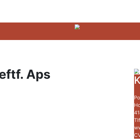
eftf. Aps
K
Po
Ho
41
Tl
ww
CV