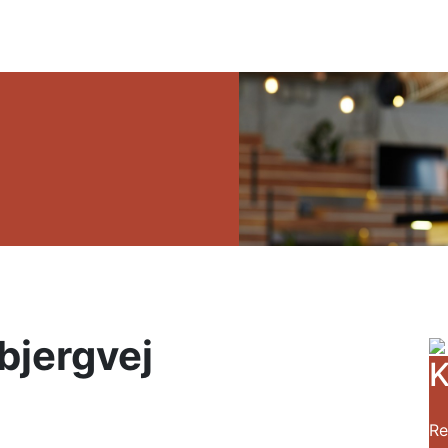
jergvej
K
Re