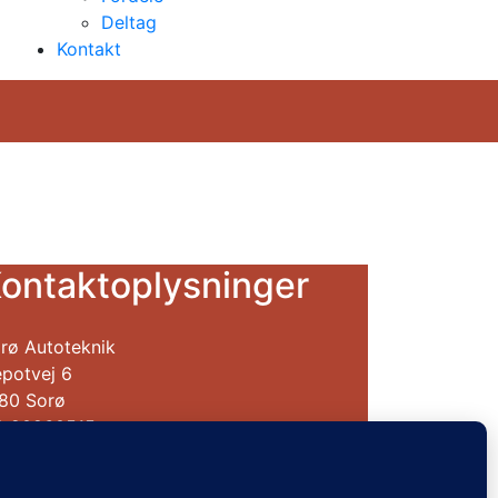
Deltag
Kontakt
ontaktoplysninger
rø Autoteknik
potvej 6
80 Sorø
f. 20960515
tps://soroeautoteknik.dk/
R: 27081363