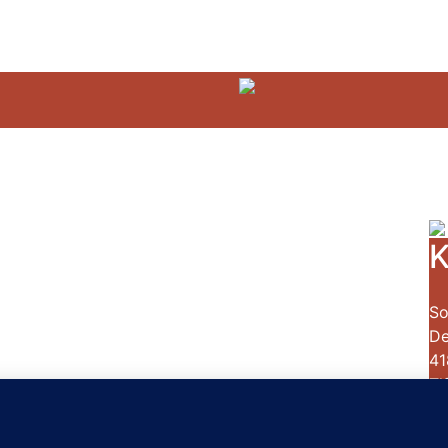
K
So
De
41
Tl
ht
CV