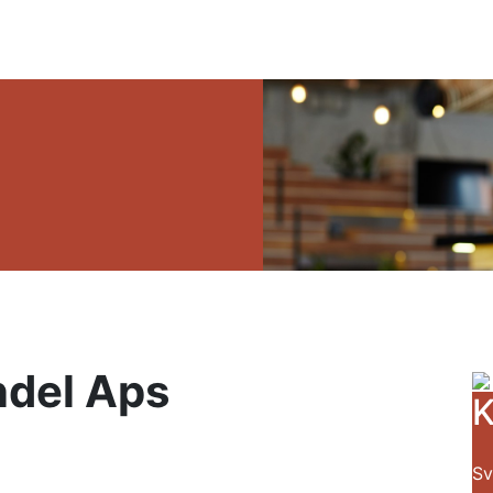
del Aps
K
Sv