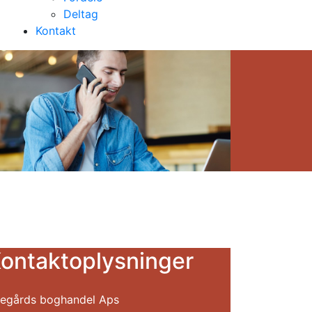
Deltag
Kontakt
ontaktoplysninger
egårds boghandel Aps