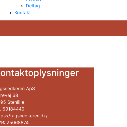
Deltag
Kontakt
ontaktoplysninger
gsnedkeren ApS
røvej 68
95 Stenlille
f. 59184440
tps://tagsnedkeren.dk/
R: 25068874