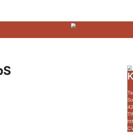
pS
K
Ta
So
42
Tl
ht
CV