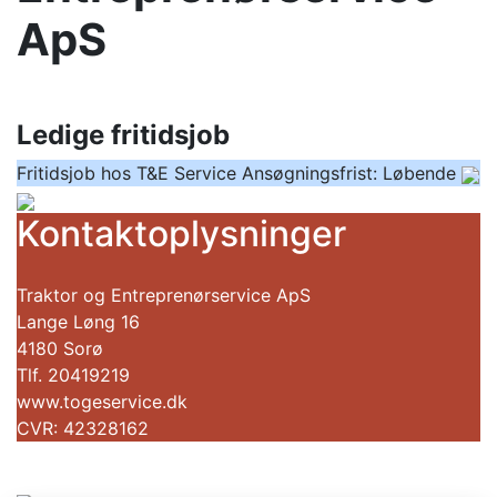
ApS
Ledige fritidsjob
Fritidsjob hos T&E Service
Ansøgningsfrist: Løbende
Kontaktoplysninger
Traktor og Entreprenørservice ApS
Lange Løng 16
4180 Sorø
Tlf. 20419219
www.togeservice.dk
CVR: 42328162