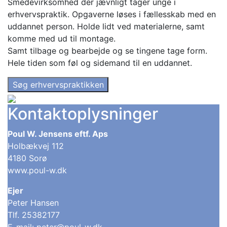
Smedevirksomhed der jævnligt tager unge i
erhvervspraktik. Opgaverne løses i fællesskab med en
uddannet person. Holde lidt ved materialerne, samt
komme med ud til montage.
Samt tilbage og bearbejde og se tingene tage form.
Hele tiden som føl og sidemand til en uddannet.
Søg erhvervspraktikken
Kontaktoplysninger
Poul W. Jensens eftf. Aps
Holbækvej 112
4180 Sorø
www.poul-w.dk
Ejer
Peter Hansen
Tlf. 25382177
E-mail: peter@poul-w.dk